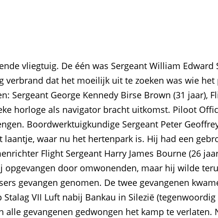
n
nde vliegtuig. De één was Sergeant William Edward St
verbrand dat het moeilijk uit te zoeken was wie het 
n: Sergeant George Kennedy Birse Brown (31 jaar), F
eke horloge als navigator bracht uitkomst. Piloot Office
rengen. Boordwerktuigkundige Sergeant Peter Geoffrey
laantje, waar nu het hertenpark is. Hij had een geb
nrichter Flight Sergeant Harry James Bourne (26 jaa
hij opgevangen door omwonenden, maar hij wilde teru
uitsers gevangen genomen. De twee gevangenen kwame
Stalag VII Luft nabij Bankau in Silezië (tegenwoordig
en alle gevangenen gedwongen het kamp te verlaten. 