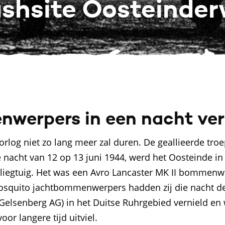
shsite Oosteinde
werpers in een nacht ver
 oorlog niet zo lang meer zal duren. De geallieerde t
de nacht van 12 op 13 juni 1944, werd het Oosteinde 
vliegtuig. Het was een Avro Lancaster MK II bommen
quito jachtbommenwerpers hadden zij die nacht de
(Gelsenberg AG) in het Duitse Ruhrgebied vernield en
oor langere tijd uitviel.