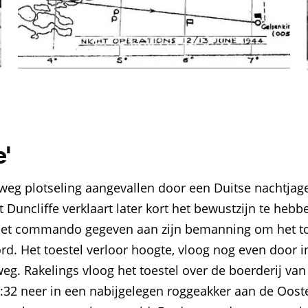
'
weg plotseling aangevallen door een Duitse nachtjag
loot Duncliffe verklaart later kort het bewustzijn te he
t het commando gegeven aan zijn bemanning om het toe
d. Het toestel verloor hoogte, vloog nog even door i
g. Rakelings vloog het toestel over de boerderij van
:32 neer in een nabijgelegen roggeakker aan de Oost