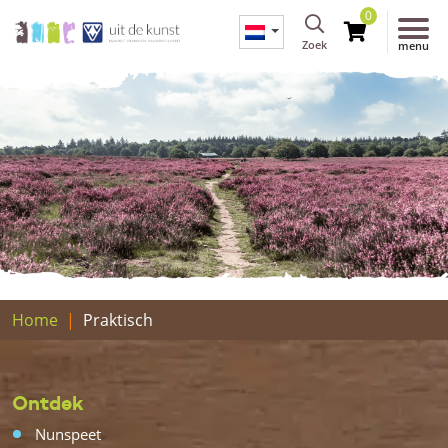
0
Zoek
menu
Home
Praktisch
Ontdek
Nunspeet