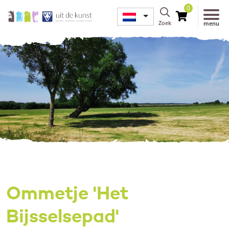
0
Zoek
menu
Ommetje 'Het
Bijsselsepad'