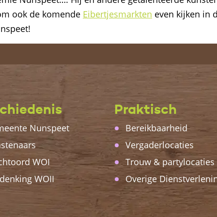
Kom ook de komende
Eibertjesmarkten
even kijken in d
unspeet!
chiedenis
Praktisch
eente Nunspeet
Bereikbaarheid
stenaars
Vergaderlocaties
chtoord WOI
Trouw & partylocaties
denking WOII
Overige Dienstverleni