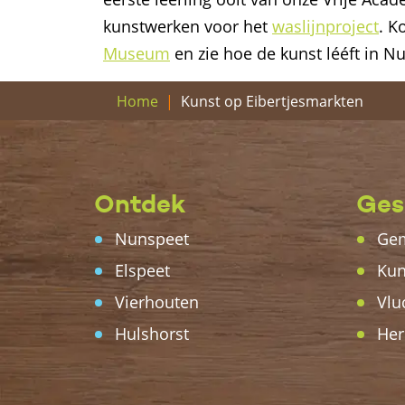
kunstwerken voor het
waslijnproject
. 
Museum
en zie hoe de kunst lééft in N
Kunst op Eibertjesmarkten
Home
Ontdek
Ges
Nunspeet
Gem
Elspeet
Kun
Vierhouten
Vlu
Hulshorst
Her