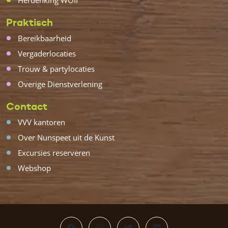
Herdenking WOII
Praktisch
Bereikbaarheid
Vergaderlocaties
Trouw & partylocaties
Overige Dienstverlening
Contact
VVV kantoren
Over Nunspeet uit de Kunst
Excursies reserveren
Webshop
Facebook
Instagram
Twitter
LinkedIn