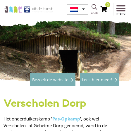
0
Zoek
menu
Bezoek de website
Lees hier meer!
Verscholen Dorp
Het onderduikerskamp
'
Pas-Opkamp
', ook wel
Verscholen- of Geheime Dorp genoemd, werd in de