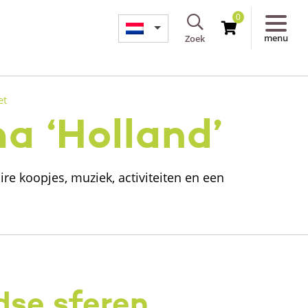
0
menu
Zoek
et
a ‘Holland’
e koopjes, muziek, activiteiten en een
dse sferen