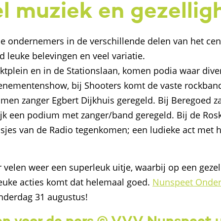
l muziek en gezellig
e ondernemers in de verschillende delen van het cen
d leuke belevingen en veel variatie.
rktplein en in de Stationslaan, komen podia waar dive
enementenshow, bij Shooters komt de vaste rockban
men zanger Egbert Dijkhuis geregeld. Bij Beregoed zal
k een podium met zanger/band geregeld. Bij de Roska
sjes van de Radio tegenkomen; een ludieke act met he
velen weer een superleuk uitje, waarbij op een gezel
 leuke acties komt dat helemaal goed.
Nunspeet Onde
nderdag 31 augustus!
n voor de pers © VVV Nunspeet u