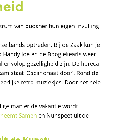
heid
trum van oudsher hun eigen invulling
rse bands optreden. Bij de Zaak kun je
d Handy Joe en de Boogiekearls weer
 er volop gezelligheid zijn. De horeca
m staat ‘Oscar draait door’. Rond de
erlijke retro muziekjes. Door het hele
lige manier de vakantie wordt
rneemt Samen
en Nunspeet uit de
it de Kunst: