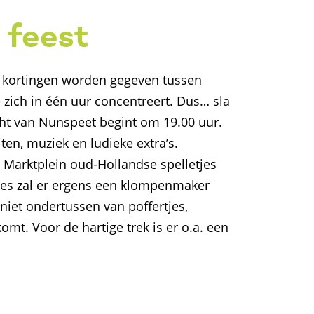
 feest
a kortingen worden gegeven tussen
e zich in één uur concentreert. Dus… sla
acht van Nunspeet begint om 19.00 uur.
iten, muziek en ludieke extra’s.
t Marktplein oud-Hollandse spelletjes
ies zal er ergens een klompenmaker
iet ondertussen van poffertjes,
mt. Voor de hartige trek is er o.a. een