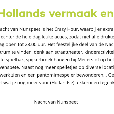
ollands vermaak en
cht van Nunspeet is het Crazy Hour, waarbij er extr
echter de hele dag leuke acties, zodat niet alle drukt
 dag open tot 23.00 uur. Het feestelijke deel van de N
ntrum te vinden, denk aan straattheater, kinderactivite
ote sjoelbak, spijkerbroek hangen bij Meijers of op he
enspete. Naast nog meer spelletjes op diverse locat
t werk zien en een pantomimespeler bewonderen… Gen
 wat je nog meer voor (Hollandse) lekkernijen tegenko