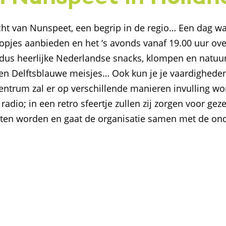
t van Nunspeet, een begrip in de regio… Een dag waa
opjes aanbieden en het ‘s avonds vanaf 19.00 uur overa
 dus heerlijke Nederlandse snacks, klompen en natuur
n Delftsblauwe meisjes… Ook kun je je vaardigheden
 centrum zal er op verschillende manieren invulling 
adio; in een retro sfeertje zullen zij zorgen voor geze
loten worden en gaat de organisatie samen met de o