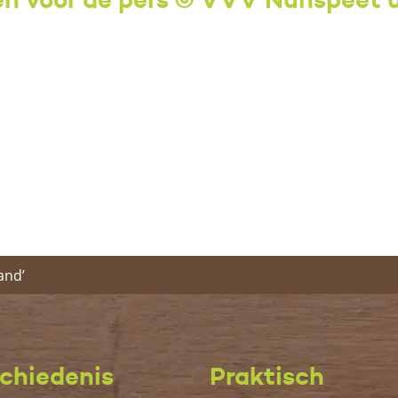
and’
chiedenis
Praktisch