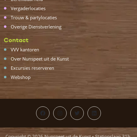
Vergaderlocaties
Trouw & partylocaties
Overige Dienstverlening
Contact
VVV kantoren
Over Nunspeet uit de Kunst
Excursies reserveren
Webshop
Facebook
Instagram
Twitter
LinkedIn
Copyright © 2026 Nunspeet uit de Kunst • Stationslaan 31b,