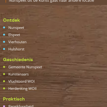
Nunspeet uit de Kunst gaat naar andere locatie
Ontdek
Nunspeet
Elspeet
Vierhouten
Hulshorst
Geschiedenis
Gemeente Nunspeet
Kunstenaars
Vluchtoord WOI
Herdenking WOII
Praktisch
Bereikbaarheid