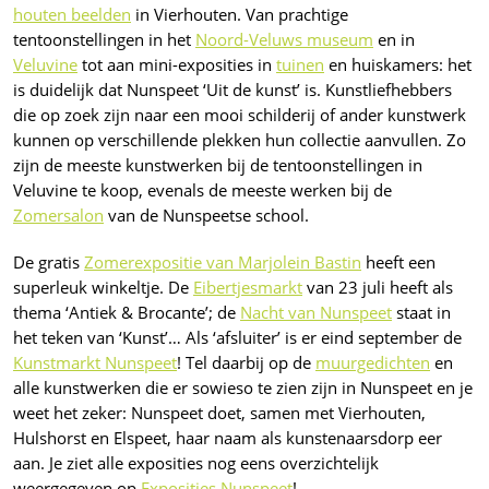
houten beelden
in Vierhouten. Van prachtige
tentoonstellingen in het
Noord-Veluws museum
en in
Veluvine
tot aan mini-exposities in
tuinen
en huiskamers: het
is duidelijk dat Nunspeet ‘Uit de kunst’ is. Kunstliefhebbers
die op zoek zijn naar een mooi schilderij of ander kunstwerk
kunnen op verschillende plekken hun collectie aanvullen. Zo
zijn de meeste kunstwerken bij de tentoonstellingen in
Veluvine te koop, evenals de meeste werken bij de
Zomersalon
van de Nunspeetse school.
De gratis
Zomerexpositie van Marjolein Bastin
heeft een
superleuk winkeltje. De
Eibertjesmarkt
van 23 juli heeft als
thema ‘Antiek & Brocante’; de
Nacht van Nunspeet
staat in
het teken van ‘Kunst’… Als ‘afsluiter’ is er eind september de
Kunstmarkt Nunspeet
! Tel daarbij op de
muurgedichten
en
alle kunstwerken die er sowieso te zien zijn in Nunspeet en je
weet het zeker: Nunspeet doet, samen met Vierhouten,
Hulshorst en Elspeet, haar naam als kunstenaarsdorp eer
aan. Je ziet alle exposities nog eens overzichtelijk
weergegeven op
Exposities Nunspeet
!