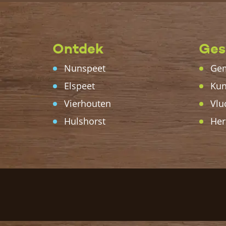
Ontdek
Ges
Nunspeet
Gem
Elspeet
Kun
Vierhouten
Vlu
Hulshorst
Her