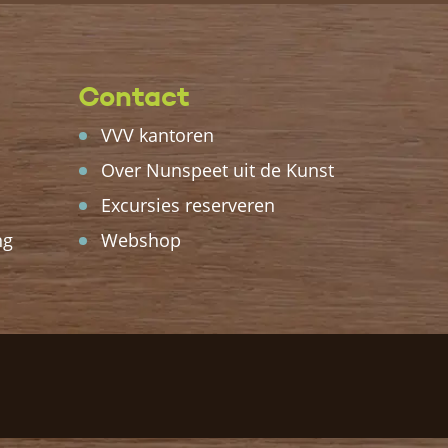
Contact
VVV kantoren
Over Nunspeet uit de Kunst
Excursies reserveren
ng
Webshop