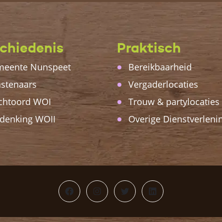
chiedenis
Praktisch
eente Nunspeet
Bereikbaarheid
stenaars
Vergaderlocaties
chtoord WOI
Trouw & partylocaties
denking WOII
Overige Dienstverleni
Facebook
Instagram
Twitter
LinkedIn