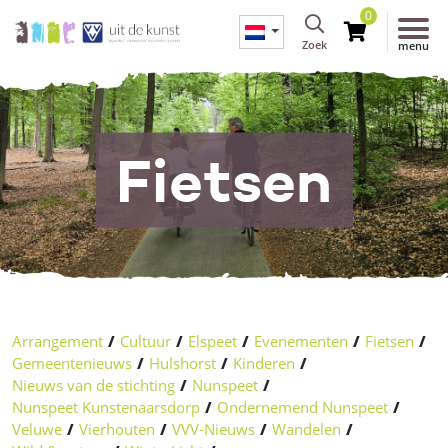
0
Zoek
menu
Fietsen
Arrangement
/
Cultuur
/
Elspeet
/
Evenementen
/
Fietsen
/
Gemeentenieuws
/
Hulshorst
/
Kinderen
/
Nieuws van de stichting
/
Nunspeet
/
Nunspeet Kunstenaarsdorp
/
Ondernemend Nunspeet
/
Veluwe
/
Vierhouten
/
VVV-Nieuws
/
Wandelen
/