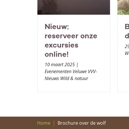
Nieuw:
B
reserveer onze
d
excursies
2
online!
Wi
10 maart 2025
|
Evenementen Veluwe VVV-
Nieuws Wild & natuur
Brochure over de wolf
Home