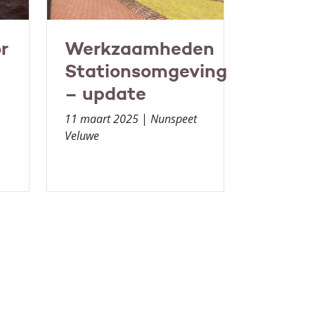
r
Werkzaamheden
e
Stationsomgeving
– update
11 maart 2025
|
Nunspeet
Veluwe