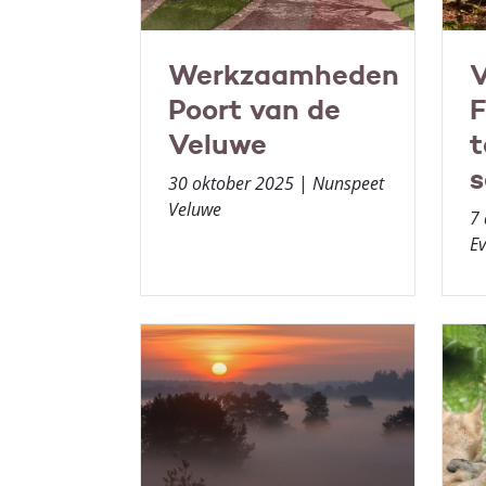
Werkzaamheden
V
Poort van de
F
Veluwe
t
s
30 oktober 2025
|
Nunspeet
Veluwe
7
E