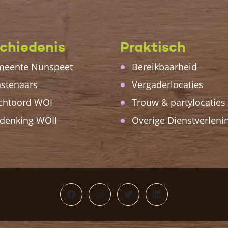
chiedenis
Praktisch
eente Nunspeet
Bereikbaarheid
stenaars
Vergaderlocaties
chtoord WOI
Trouw & partylocaties
denking WOII
Overige Dienstverleni
Facebook
Instagram
Twitter
LinkedIn