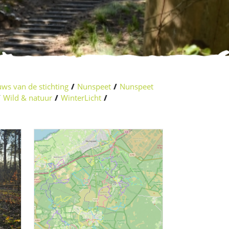
ws van de stichting
/
Nunspeet
/
Nunspeet
/
Wild & natuur
/
WinterLicht
/