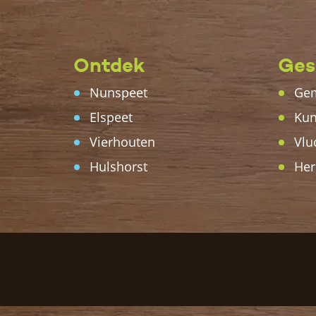
Ontdek
Ges
Nunspeet
Gem
Elspeet
Kun
Vierhouten
Vlu
Hulshorst
Her