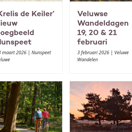
Krelis de Keiler’
Veluwse
ieuw
Wandeldagen
oegbeeld
19, 20 & 21
unspeet
februari
3 maart 2026
|
Nunspeet
3 februari 2026
|
Veluwe
eluwe
Wandelen