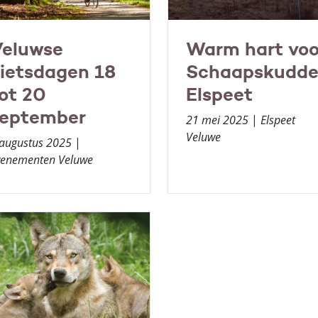
eluwse
Warm hart voo
ietsdagen 18
Schaapskudd
ot 20
Elspeet
eptember
21 mei 2025
|
Elspeet
Veluwe
 augustus 2025
|
venementen Veluwe