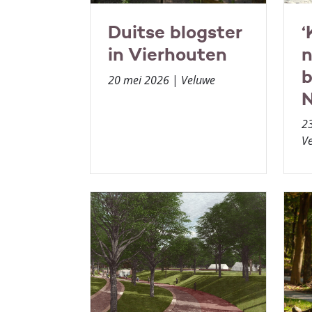
Duitse blogster
‘
in Vierhouten
n
b
20 mei 2026
|
Veluwe
N
2
V