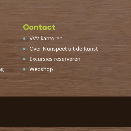
Contact
VVV kantoren
Over Nunspeet uit de Kunst
Excursies reserveren
ng
Webshop