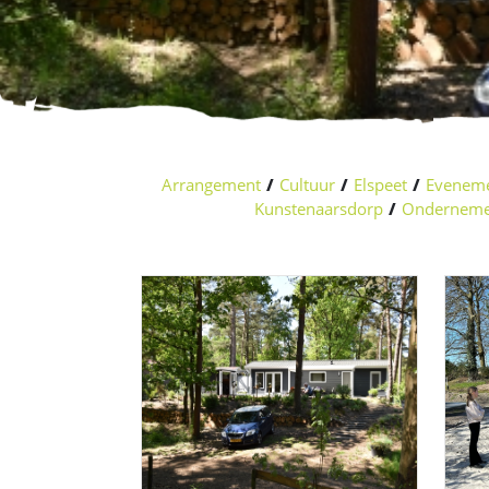
Arrangement
/
Cultuur
/
Elspeet
/
Evenem
Kunstenaarsdorp
/
Onderneme