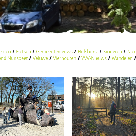
enten
/
Fietsen
/
Gemeentenieuws
/
Hulshorst
/
Kinderen
/
Nieu
nd Nunspeet
/
Veluwe
/
Vierhouten
/
VVV-Nieuws
/
Wandelen