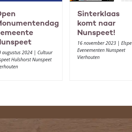
Open
Sinterklaas
Monumentendag
komt naar
gemeente
Nunspeet!
unspeet
16 november 2023
|
Elspe
Evenementen Nunspeet
0 augustus 2024
|
Cultuur
Vierhouten
speet Hulshorst Nunspeet
erhouten