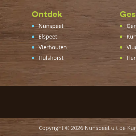
Ontdek
Ges
Nunspeet
Gem
Elspeet
Kun
Vierhouten
Vlu
Hulshorst
Her
Copyright © 2026 Nunspeet uit de Kun