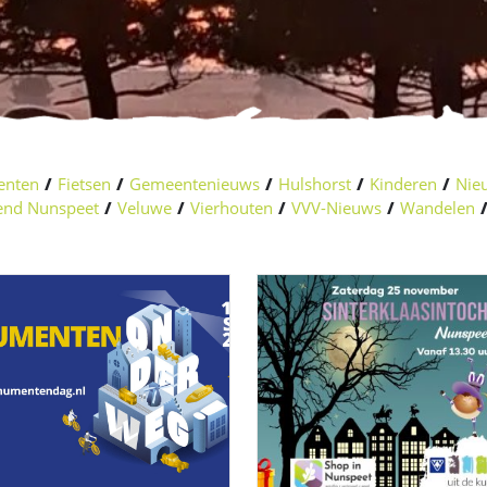
enten
/
Fietsen
/
Gemeentenieuws
/
Hulshorst
/
Kinderen
/
Nieu
nd Nunspeet
/
Veluwe
/
Vierhouten
/
VVV-Nieuws
/
Wandelen