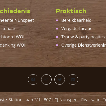
chiedenis
Praktisch
eente Nunspeet
Bereikbaarheid
stenaars
Vergaderlocaties
chtoord WOI
Trouw & partylocaties
denking WOII
Overige Dienstverleni
Facebook
Instagram
Twitter
LinkedIn
st • Stationslaan 31b, 8071 CJ Nunspeet|Realisatie
T