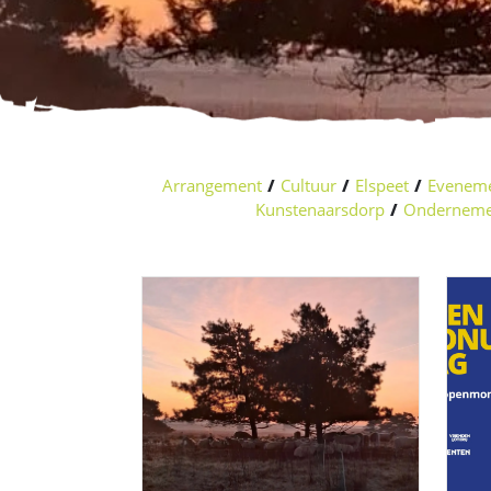
Arrangement
/
Cultuur
/
Elspeet
/
Evenem
Kunstenaarsdorp
/
Onderneme