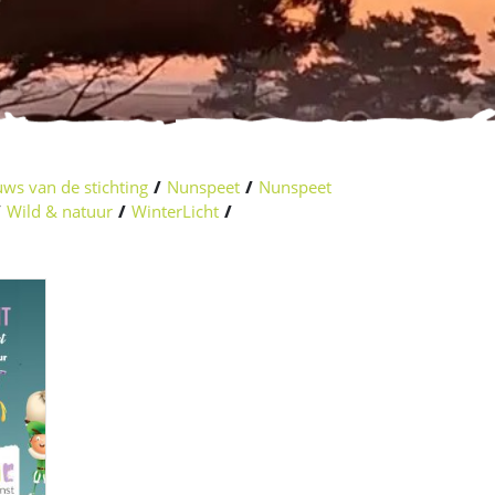
ws van de stichting
/
Nunspeet
/
Nunspeet
/
Wild & natuur
/
WinterLicht
/