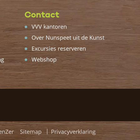
Contact
VVV kantoren
Over Nunspeet uit de Kunst
Excursies reserveren
ng
Webshop
Sitemap
Privacyverklaring
enZer