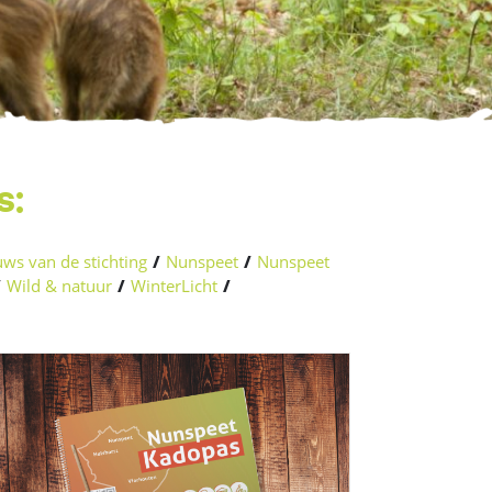
s:
ws van de stichting
/
Nunspeet
/
Nunspeet
/
Wild & natuur
/
WinterLicht
/