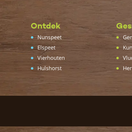
Ontdek
Ges
Nunspeet
Gem
Elspeet
Kun
Vierhouten
Vlu
Hulshorst
Her