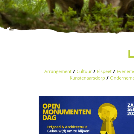
L
Arrangement
/
Cultuur
/
Elspeet
/
Evenem
Kunstenaarsdorp
/
Onderneme