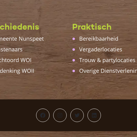
chiedenis
Praktisch
eente Nunspeet
Bereikbaarheid
stenaars
Vergaderlocaties
chtoord WOI
Trouw & partylocaties
denking WOII
Overige Dienstverleni
Facebook
Instagram
Twitter
LinkedIn