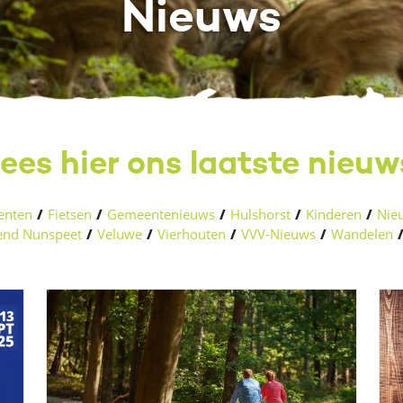
Nieuws
ees hier ons laatste nieuw
enten
/
Fietsen
/
Gemeentenieuws
/
Hulshorst
/
Kinderen
/
Nieu
nd Nunspeet
/
Veluwe
/
Vierhouten
/
VVV-Nieuws
/
Wandelen