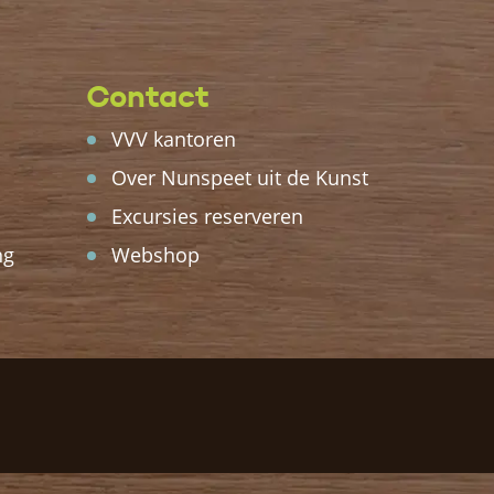
Contact
VVV kantoren
Over Nunspeet uit de Kunst
Excursies reserveren
ng
Webshop