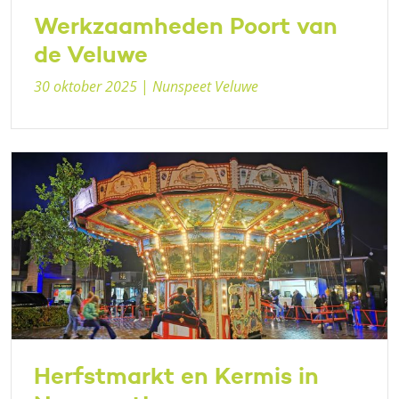
Werkzaamheden Poort van
de Veluwe
30 oktober 2025
|
Nunspeet Veluwe
Herfstmarkt en Kermis in