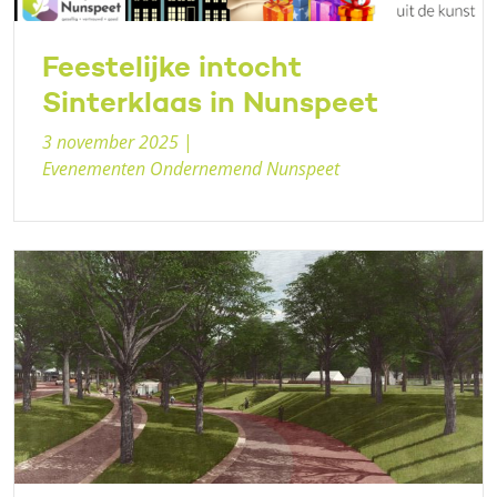
Feestelijke intocht
Sinterklaas in Nunspeet
3 november 2025
|
Evenementen Ondernemend Nunspeet