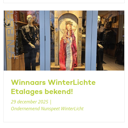
Winnaars WinterLichte
Etalages bekend!
29 december 2025
|
Ondernemend Nunspeet WinterLicht