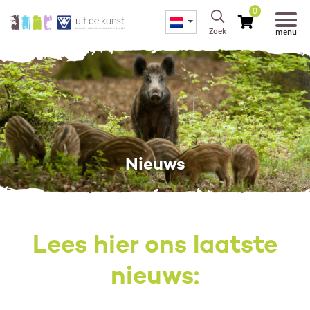
0
Zoek
menu
Nieuws
Lees hier ons laatste
nieuws: