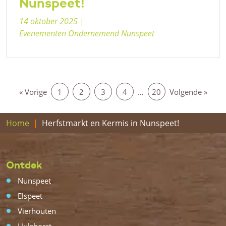
Nunspeet!
14 oktober 2025
|
Evenementen Ondernemend Nunspeet
« Vorige
1
2
3
4
…
20
Volgende »
Home
Herfstmarkt en Kermis in Nunspeet!
Ontdek
Nunspeet
Elspeet
Vierhouten