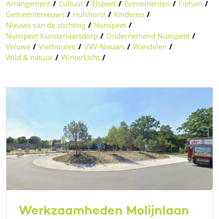
Arrangement
/
Cultuur
/
Elspeet
/
Evenementen
/
Fietsen
/
Gemeentenieuws
/
Hulshorst
/
Kinderen
/
Nieuws van de stichting
/
Nunspeet
/
Nunspeet Kunstenaarsdorp
/
Ondernemend Nunspeet
/
Veluwe
/
Vierhouten
/
VVV-Nieuws
/
Wandelen
/
Wild & natuur
/
WinterLicht
/
Werkzaamheden Molijnlaan